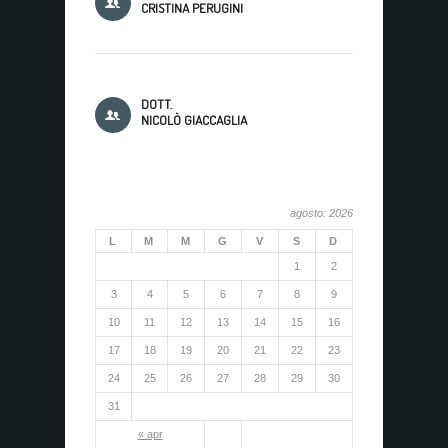
CRISTINA PERUGINI
DOTT.
NICOLÒ GIACCAGLIA
agosto: 2026
L
M
M
G
V
S
D
1
2
3
4
5
6
7
8
9
10
11
12
13
14
15
16
17
18
19
20
21
22
23
24
25
26
27
28
29
30
31
« apr